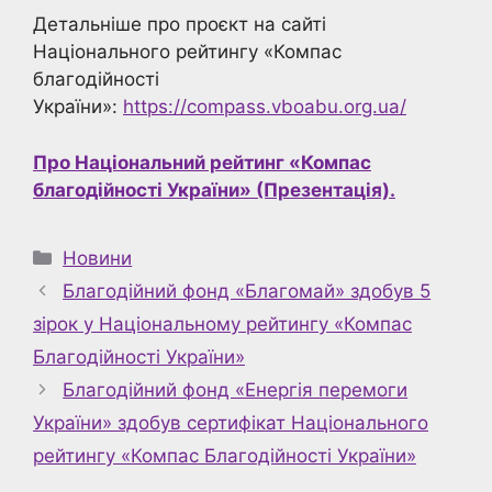
Детальніше про проєкт на сайті
Національного рейтингу «Компас
благодійності
України»:
https://compass.vboabu.org.ua/
Про Національний рейтинг «Компас
благодійності України» (Презентація).
Категорії
Новини
Благодійний фонд «Благомай» здобув 5
зірок у Національному рейтингу «Компас
Благодійності України»
Благодійний фонд «Енергія перемоги
України» здобув сертифікат Національного
рейтингу «Компас Благодійності України»