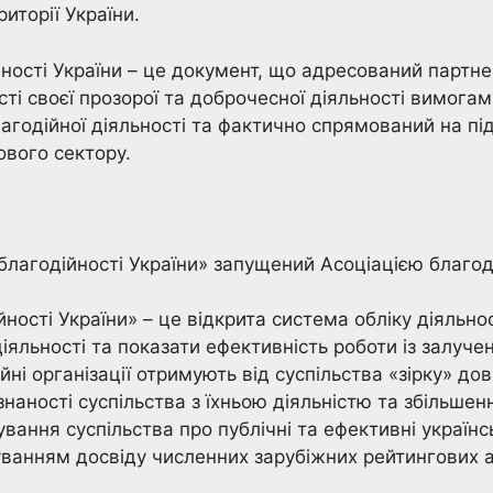
риторії України.
ності України – це документ, що адресований партне
сті своєї прозорої та доброчесної діяльності вимогам
лагодійної діяльності та фактично спрямований на 
ового сектору.
лагодійності України» запущений Асоціацією благодій
ості України» – це відкрита система обліку діяльнос
 діяльності та показати ефективність роботи із залу
ні організації отримують від суспільства «зірку» дов
наності суспільства з їхньою діяльністю та збільшен
ння суспільства про публічні та ефективні українськ
ванням досвіду численних зарубіжних рейтингових а