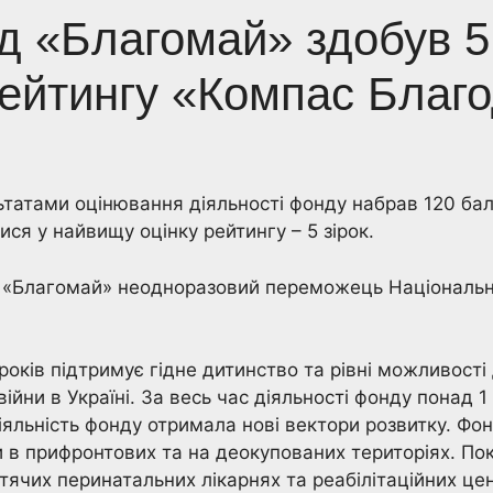
 «Благомай» здобув 5 
ейтингу «Компас Благод
ьтатами оцінювання діяльності фонду набрав 120 бал
ися у найвищу оцінку рейтингу – 5 зірок.
БФ «Благомай» неодноразовий переможець Національно
років підтримує гідне дитинство та рівні можливості 
 війни в Україні. За весь час діяльності фонду понад
іяльність фонду отримала нові вектори розвитку. Фо
и в прифронтових та на деокупованих територіях. П
тячих перинатальних лікарнях та реабілітаційних цен